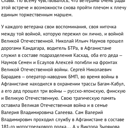
Славы. По всему чувствовалось, что ветераны очень рады
этой встрече и возможности снова пройти плечом к плечу
единым торжественным маршем.
У каждого ветерана свои воспоминания, своя ниточка
между той войной, которую пережил он лично, и войной
Великой Отечественной. Николай Ильич Наумов прошел
дорогами Кандагара, водитель БТРа, в Афганистане
служил в составе подразделения Каскад, оба его деда –
Наумов Семен и Есаулов Алексей погибли на фронтах
Великой Отечественной войны. Сергей Николаевич
Барадаев – оператор-наводчик БМП, во время войны в
Афганистане находился в охранении трассы Багам-Кабул,
а его дед прошел три войны – русско-японскую, финскую
и Великую Отечественную. Свою трагическую память
оставила Великая Отечественная война и в семье
Валерия Владимировича Салеева. Сам Валерий
Владимирович проходил службу в Афганистане в составе
181-го мотострелкового полка… А у Виктора Зырянова