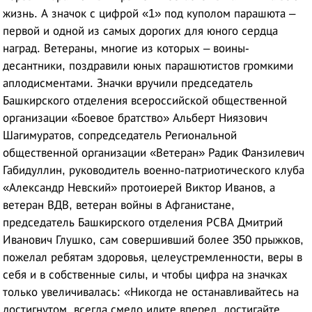
жизнь. А значок с цифрой «1» под куполом парашюта –
первой и одной из самых дорогих для юного сердца
наград. Ветераны, многие из которых – воины-
десантники, поздравили юных парашютистов громкими
аплодисментами. Значки вручили председатель
Башкирского отделения всероссийской общественной
организации «Боевое братство» Альберт Ниязович
Шагимуратов, сопредседатель Региональной
общественной организации «Ветеран» Радик Фанзилевич
Габидуллин, руководитель военно-патриотического клуба
«Александр Невский» протоиерей Виктор Иванов, а
ветеран ВДВ, ветеран войны в Афганистане,
председатель Башкирского отделения РСВА Дмитрий
Иванович Глушко, сам совершивший более 350 прыжков,
пожелал ребятам здоровья, целеустремленности, веры в
себя и в собственные силы, и чтобы цифра на значках
только увеличивалась: «Никогда не останавливайтесь на
достигнутом, всегда смело идите вперед, достигайте