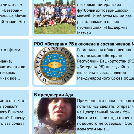
м читателям
несколько ветеранских
 «Ветеран»
футбольных товарищеских
больные Матчи
матчей. И об этом мы не раз
й земле. Эта
рассказывали в наших
публикациях. «Поддержка
Матчей ...
этот фильм,
Региональная общественная
организация «Ветеран»
чание,
Республики Башкортостан (Р
рактически во
«Ветеран» РБ) не случайно
тельных
включена в состав членов
мках вое...
Международного Союза общес
В преддверии Ада
анистан. Кто в
Примерно это наши ветераны
й воевал?
попытались сделать, отправля
чего В школе
на Центральный рынок Уфы.
икто? Почему
Никто из нас никогда ничего
 глаза солдат
подобного не совершал. Обо
всем этом мы з...