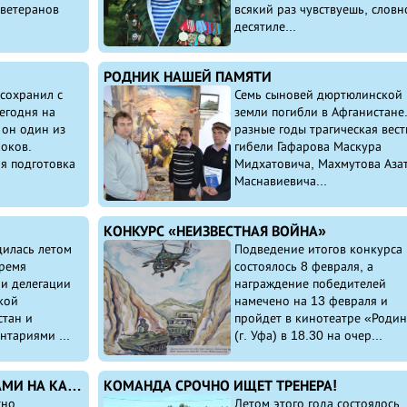
 ветеранов
всякий раз чувствуешь, словн
десятиле...
РОДНИК НАШЕЙ ПАМЯТИ
сохранил с
Семь сыновей дюртюлинской
егодня на
земли погибли в Афганистане.
 он один из
разные годы трагическая вест
оков.
гибели Гафарова Маскура
я подготовка
Мидхатовича, Махмутова Аза
Маснавиевича...
КОНКУРС «НЕИЗВЕСТНАЯ ВОЙНА»
дилась летом
Подведение итогов конкурса
время
состоялось 8 февраля, а
ии делегации
награждение победителей
кой
намечено на 13 февраля и
стан и
пройдет в кинотеатре «Роди
тариями ...
(г. Уфа) в 18.30 на очер...
НОВОГОДНИЙ ФУТБОЛ В УФЕ С ВИДАМИ НА КАБУЛ
КОМАНДА СРОЧНО ИЩЕТ ТРЕНЕРА!
тно
Летом этого года состоялось