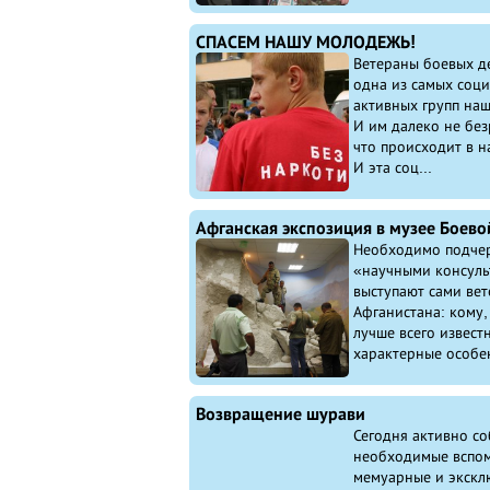
СПАСЕМ НАШУ МОЛОДЕЖЬ!
Ветераны боевых д
одна из самых соци
активных групп наш
И им далеко не без
что происходит в н
И эта соц...
Афганская экспозиция в музее Боево
Необходимо подчер
«научными консуль
выступают сами ве
Афганистана: кому,
лучше всего извест
характерные особен
Возвращение шурави
Сегодня активно с
необходимые вспом
мемуарные и экскл