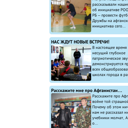
рассказывали наши
об инициативе РОО
РБ – провести фут
Дружбы на афганско
инициатива сего...
НАС ЖДУТ НОВЫЕ ВСТРЕЧИ!
В настоящее время 
несущий глубокое
патриотическое зву
демонстрируется п
всех общеобразова
школах города в ра
Расскажите мне про Афганистан…
Расскажите про Афг
войне той страшно
Почему об этом ни
нам не рассказал н
учебники молчат, А
о...