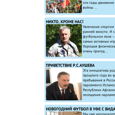
эти годы движение
войны ...
НИКТО, КРОМЕ НАС!
Увлечение спортом 
ранней юности. И с
футбольном поле –
самых активных игр
Хорошая физическа
очень пригод...
ПРИВЕТСТВИЕ Р.С.АУШЕВА
Эта инициатива ро
прошлого года во 
пребывания в Росс
парламента Исламс
Республики Афгани
посещения парламен
Мы уже неоднокра