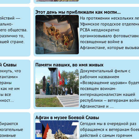
Этот день мы приближали как могли...
ействий —
На протяжении нескольких ле
ально-
Уфимское городское отделен
его общества.
РСВА неоднократно
различно то,
организовывало фотовыставк
ашей стране.
посвященные войне в
Афганистане, которые вызывал
й Славы
Памяти павших, во имя живых
кнуть, что
Документальный фильм с
тантами»
рабочим названием
тераны
«Возвращение шурави» буде
 как не им
посвящен воинам-
ны все
интернационалистам нашей
ност...
республики – ветеранам войн
Афганистане и ...
Афган в музее Боевой Славы
обираются
Сегодня мы в очередной раз
огательные
обращаемся к ветеранам бое
юзивные
действий с самым горячим