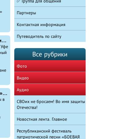
✅ Группа для общения
»
Партнеры
Контактная информация
Путеводитель по сайту
Праздник воинов-афганцев – праздник и для молодежи!
 Уфе
ный
Все рубрики
Фото
ане
Видео
Аудио
Уфимская команда Фестиваля «Боевая высота» взяла мастер-класс у коллег из Димитровграда
 в
СВОих не бросаем! Во имя защиты
Отечества!
и
Новостная лента. Главное
Республиканский фестиваль
патриотической песни «БОЕВАЯ