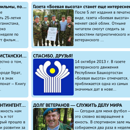
В Башкирии телекомпании покажут фильмы, посвященные ветеранам боевых действий
ые
После 5 лет издания в печатн
ть 25-летия
виде, газета «Боевая высота»
ганистана,
меняет свой облик. Отныне
око
читатели смогут следить за
 неделе по
новостями патриотического и
т фильм...
ветеранского ...
ЦЕННЫЙ ЭКСПОНАТ ПЕРЕДАЛ АФГАНИСТАНСКИЙ МУЗЕЙ ДЖИХАДА МУЗЕЮ БОЕВОЙ СЛАВЫ В УФЕ
СПАСИБО, ДРУЗЬЯ!
естно о том,
14 октября 2013 г. В газете
,
ветеранского движения
роде Герат,
Республики Башкортостан
 в знак
«Боевая высота» отмечается, 
понат – Книгу
приближается одна из самых
.
значимых дат в нове...
25 ЛЕТ ВЫВОДА ОГРАНИЧЕННОГО КОНТИНГЕНТА ВОЙСК ИЗ АФГАНИСТАНА
ДОЛГ ВЕТЕРАНОВ — СЛУЖИТЬ ДЕЛУ МИРА
ожность нам
— Сегодня для меня футбол 
ь и тот
это словно возвращение в
орый прошло в
юность. В спортивном зале м
и развитии за
собираемся два раза в недел