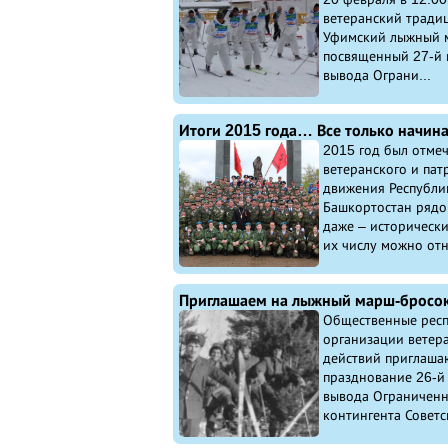
ветеранский тради
Уфимский лыжный 
посвященный 27-й
вывода Ограни...
Итоги 2015 года… Все только начина
2015 год был отмеч
ветеранского и пат
движения Республи
Башкортостан рядо
даже – исторически
их числу можно отн.
Общественные респ
организации ветер
действий приглашаю
празднование 26-й
вывода Ограниченн
контингента Советск