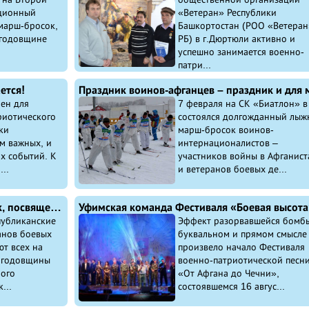
ционный
«Ветеран» Республики
марш-бросок,
Башкортостан (РОО «Ветеран
 годовщине
РБ) в г.Дюртюли активно и
успешно занимается военно-
патри...
ется!
ен для
7 февраля на СК «Биатлон» в
риотического
состоялся долгожданный лыж
ки
марш-бросок воинов-
м важных, и
интернационалистов –
х событий. К
участников войны в Афганист
..
и ветеранов боевых де...
Приглашаем на лыжный марш-бросок, посвященный 26-й годовщине вывода Ограниченного контингента Советских Войск из Афганистана
убликанские
Эффект разорвавшейся бомбы
анов боевых
буквальном и прямом смысле
т всех на
произвело начало Фестиваля
 годовщины
военно-патриотической песн
ого
«От Афгана до Чечни»,
...
состоявшемся 16 авгус...