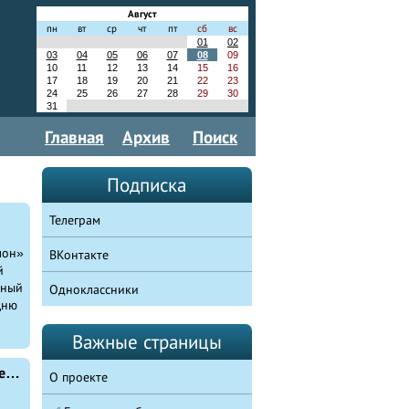
Август
пн
вт
ср
чт
пт
сб
вс
01
02
03
04
05
06
07
08
09
10
11
12
13
14
15
16
17
18
19
20
21
22
23
24
25
26
27
28
29
30
31
Главная
Архив
Поиск
Подписка
Телеграм
лон»
ВКонтакте
й
жный
Одноклассники
Дню
Важные страницы
Дюртюлинские ветераны проводят патриотические мероприятия с участием молодежи в неформальной атмосфере искреннего взаимопонимания
О проекте