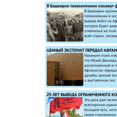
В Башкирии крупн
телекомпании в чес
вывода войск из Аф
которое будет шир
отмечаться на этой
всей стране, покажу
Накануне стало изв
что Музей Джихада
расположенный в го
Афганистан передал
дружбы ценный экс
о выставочных экз..
Эта дата дает возм
всесторонне оценит
большой путь, кот
своем становлении 