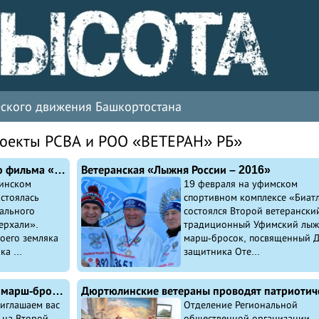
ческого движения Башкортостана
роекты РСВА и РОО «ВЕТЕРАН» РБ»
Во время премьеры документального фильма «Бой в Зиберхали» зрительный зал Чишминского дворца культуры был переполнен, люди стояли даже в проходах…
Ветеранская «Лыжня России – 2016»
инском
19 февраля на уфимском
стоялась
спортивном комплексе «Биат
ального
состоялся Второй ветерански
ерхали».
традиционный Уфимский лы
оего земляка
марш-бросок, посвященный 
а ...
защитника Оте...
Приглашаем на ветеранский лыжный марш-бросок!
иглашаем вас
Отделение Региональной
 на Второй
общественной организации