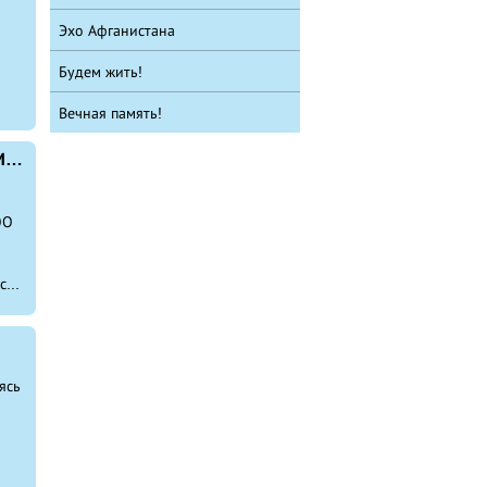
Эхо Афганистана
Будем жить!
Вечная память!
РОО «Ветеран» РБ включена в состав членов Международного Союза общественных объединений «Общественный Комитет ветеранов войн»
ОО
...
ясь