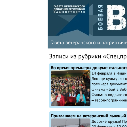
Газета ветеранского и патриоти
Записи из рубрики «Спецп
14 февраля в Чишм
Дворце культуры со
премьера документ
фильма «Бой в Зиб
Фильм о подвиге св
– героя-пограничник
Дорогие друзья! Пр
20 февраля в 12.00