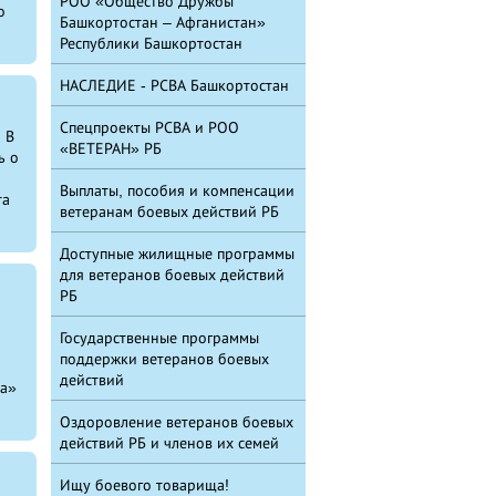
РОО «Общество Дружбы
о
Башкортостан – Афганистан»
Республики Башкортостан
НАСЛЕДИЕ - РСВА Башкортостан
Спецпроекты РСВА и РОО
 В
«ВЕТЕРАН» РБ
ь о
Выплаты, пособия и компенсации
та
ветеранам боевых действий РБ
Доступные жилищные программы
для ветеранов боевых действий
РБ
Государственные программы
поддержки ветеранов боевых
действий
на»
Оздоровление ветеранов боевых
действий РБ и членов их семей
Ищу боевого товарища!