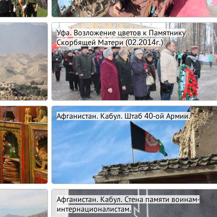
Уфа. Возложение цветов к Памятнику
Скорбящей Матери (02.2014г.)
Афганистан. Кабул. Штаб 40-ой Армии.
Афганистан. Кабул. Стена памяти воинам-
интернационалистам.