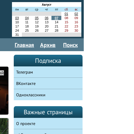
Август
пн
вт
ср
чт
пт
сб
вс
01
02
03
04
05
06
07
08
09
10
11
12
13
14
15
16
17
18
19
20
21
22
23
24
25
26
27
28
29
30
31
Главная
Архив
Поиск
Подписка
Телеграм
ой
ВКонтакте
Одноклассники
Важные страницы
О проекте