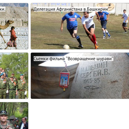
жи.
Делегация Афганистана в Башкирии
Съемки фильма "Возвращение шурави"