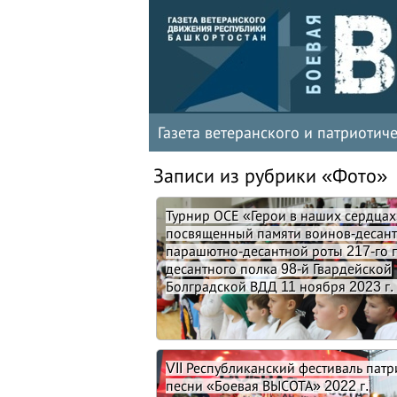
Газета ветеранского и патриоти
Записи из рубрики «Фото»
Турнир ОСЕ «Герои в наших сердцах
посвященный памяти воинов-десант
парашютно-десантной роты 217-го 
десантного полка 98-й Гвардейской
Болградской ВДД 11 ноября 2023 г. 
VII Республиканский фестиваль пат
песни «Боевая ВЫСОТА» 2022 г.