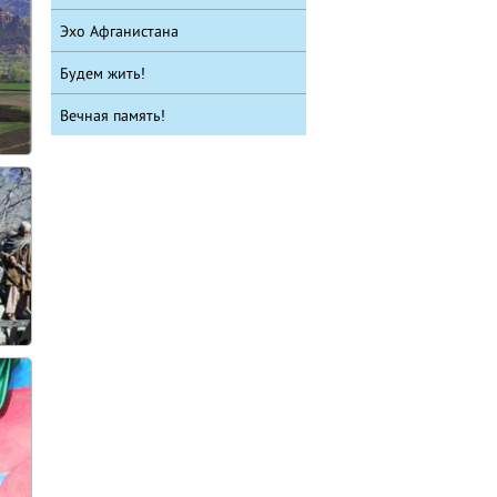
Эхо Афганистана
Будем жить!
Вечная память!