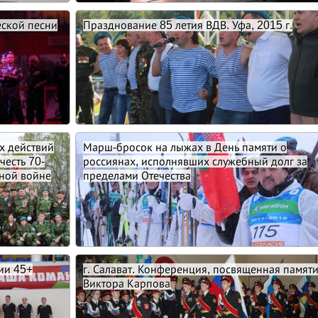
еской песни
Празднование 85 летия ВДВ. Уфа, 2015 г.
х действий
Марш-бросок на лыжах в День памяти о
честь 70-
россиянах, исполнявших служебный долг за
нной войне
пределами Отечества
рии 45+
г. Салават. Конференция, посвященная памят
Виктора Карпова