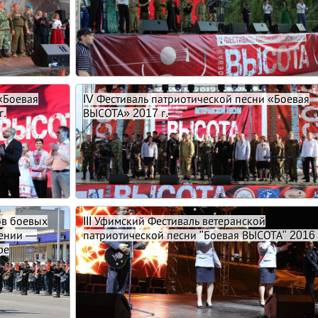
«Боевая
IV Фестиваль патриотической песни «Боевая
г.
ВЫСОТА» 2017 г.
ов боевых
III Уфимский Фестиваль ветеранской
дении —
патриотической песни "Боевая ВЫСОТА" 2016 
фе