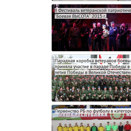
II Фестиваль ветеранской патриотич
"Боевая ВЫСОТА" 2015 г.
Парадная коробка ветеранов боевы
приняла участие в параде Победы в 
летия Победы в Великой Отечестве
Первенство РБ по футболу в катего