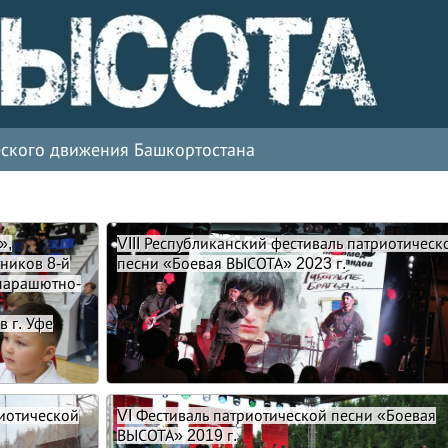
ческого движения Башкортостана
»,
VIII Республиканский фестиваль патриотическ
ников 8-й
песни «Боевая ВЫСОТА» 2023 г.
парашютно-
в г. Уфе
риотической
VI Фестиваль патриотической песни «Боевая
ВЫСОТА» 2019 г.