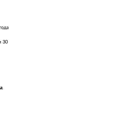
и
года
и 30
а.