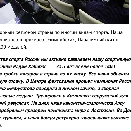
порным регионом страны по многим видам спорта. Наша
емпионов и призеров Олимпийских, Паралимпийских и
199 медалей.
ва спорта России мы активно развиваем нашу спортивную
блики Радий Хабиров. — За 5 лет ввели более 1400
 тройке лидеров в стране по их числу. Все наши объекты
ную отдачу. В Центре фехтования прошел чемпионат Росси
на Бикбулатова победила в личном зачете, а сборная
нзовые медали. Тренировки в Комплексе сооружений для
ий результат. На днях наша каноистка-слаломистка Алсу
серебряным призером чемпионата мира в Австралии. Во Дв
 турниры, а наши борцы регулярно завоевывают высокие
ч.