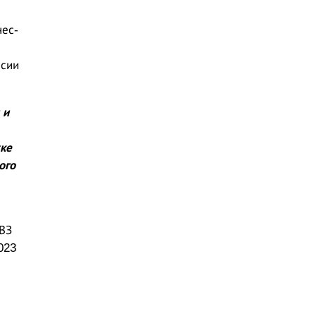
нес-
ссии
 и
ке
ого
ВЗ
023