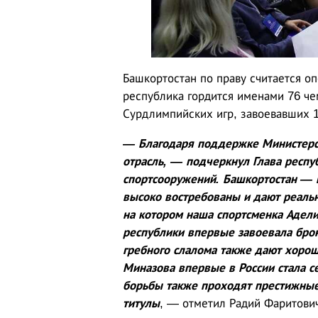
Башкортостан по праву считается о
республика гордится именами 76 ч
Сурдлимпийских игр, завоевавших 
— Благодаря поддержке Министерст
отрасль, — подчеркнул Глава респу
спортсооружений. Башкортостан — в
высоко востребованы и дают реаль
на котором наша спортсменка Адели
республики впервые завоевала бро
гребного слалома также дают хорош
Миназова впервые в России стала 
борьбы также проходят престижные
титулы
, — отметил Радий Фаритови