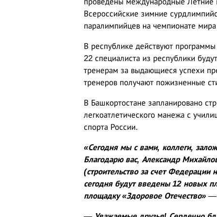
проведены международные Летние 
Всероссийские зимние сурдлимпийс
паралимпийцев на чемпионате мира 
В республике действуют программы 
22 специалиста из республики буду
тренерам за выдающиеся успехи пр
тренеров получают пожизненные ст
В Башкортостане запланировано стр
легкоатлетического манежа с учил
спорта России.
«Сегодня мы с вами, коллеги, зало
Благодарю вас, Александр Михайло
(строительство за счет Федерации н
сегодня будут введены 12 новых п
площадку «Здоровое Отечество»
— 
— Уважаемые друзья! Сердечно бла