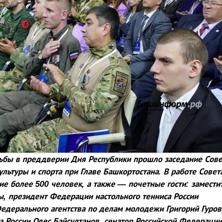
ьбы в преддверии Дня Республики прошло заседание Сове
льтуры и спорта при Главе Башкортостана. В работе Совет
ие более 500 человек, а также — почетные гости: замести
, президент Федерации настольного тенниса России
едерального агентства по делам молодежи Григорий Гуров
а России Одес Байсултанов, сенатор Российской Федерации