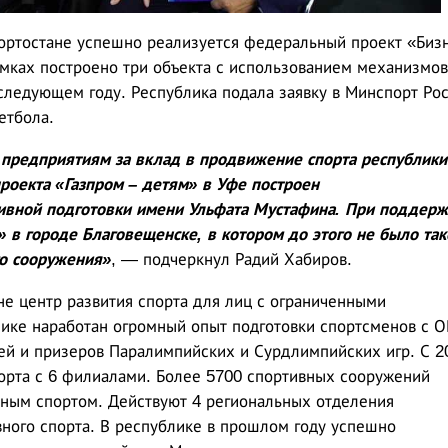
шкортостане успешно реализуется федеральный проект «Биз
рамках построено три объекта с использованием механизмов
 следующем году. Республика подала заявку в Минспорт Ро
етбола.
 предприятиям за вклад в продвижение спорта республики
проекта «Газпром – детям» в Уфе построен
вной подготовки имени Ульфата Мустафина. При поддерж
в городе Благовещенске, в котором до этого не было так
о сооружения»
, — подчеркнул Радий Хабиров.
е центр развития спорта для лиц с ограниченными
ике наработан огромный опыт подготовки спортсменов с О
ей и призеров Паралимпийских и Сурдлимпийских игр. С 2
порта с 6 филиалами. Более 5700 спортивных сооружений
вным спортом. Действуют 4 региональных отделения
ного спорта. В республике в прошлом году успешно