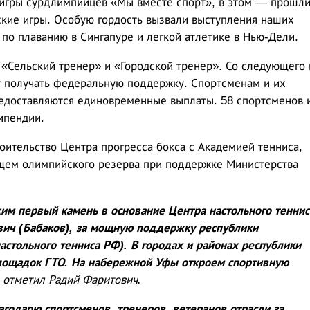
игры сурдлимпийцев «Мы вместе спорт», в этом — прошл
кие игры. Особую гордость вызвали выступления наших
по плаванию в Сингапуре и легкой атлетике в Нью-Дели.
«Сельский тренер» и «Городской тренер». Со следующего 
т получать федеральную поддержку. Спортсменам и их
едоставляются единовременные выплаты. 58 спортсменов 
ипендии.
оительство Центра прогресса бокса с Академией тенниса,
ищем олимпийского резерва при поддержке Министерства
жим первый камень в основание Центра настольного теннис
вич (Бабаков), за мощную поддержку республики
астольного тенниса РФ). В городах и районах республики
лощадок ГТО. На набережной Уфы откроем спортивную
отметил Радий Фаритович.
годарю спортсменов, тренеров, ветеранов отрасли за