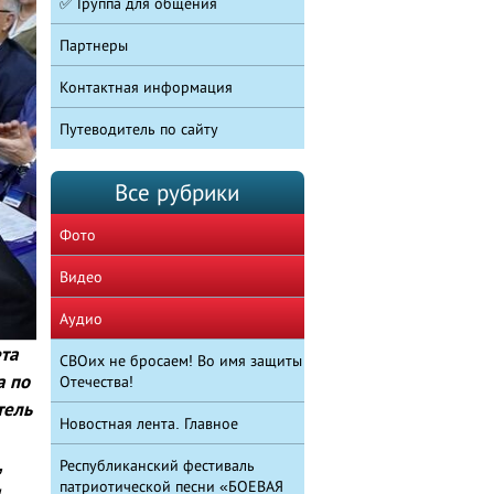
✅ Группа для общения
Партнеры
Контактная информация
Путеводитель по сайту
Все рубрики
Фото
Видео
Аудио
та
СВОих не бросаем! Во имя защиты
а по
Отечества!
тель
Новостная лента. Главное
,
Республиканский фестиваль
патриотической песни «БОЕВАЯ
,