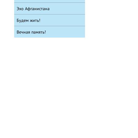
Эхо Афганистана
Будем жить!
Вечная память!