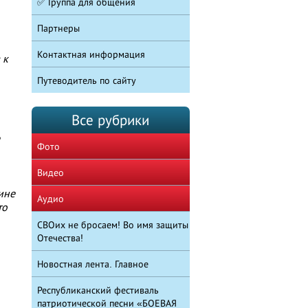
✅ Группа для общения
Партнеры
Контактная информация
 к
Путеводитель по сайту
Все рубрики
Фото
Видео
ине
Аудио
то
СВОих не бросаем! Во имя защиты
Отечества!
Новостная лента. Главное
Республиканский фестиваль
патриотической песни «БОЕВАЯ