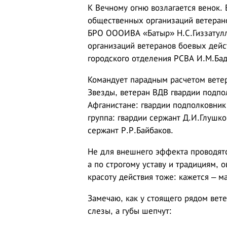
К Вечному огню возлагается венок.
общественных организаций ветеран
БРО ОООИВА «Батыр» Н.С.Гиззатулл
организаций ветеранов боевых дейс
городского отделения РСВА И.М.Бад
Командует парадным расчетом ветер
Звезды, ветеран ВДВ гвардии подпо
Афганистане: гвардии подполковник
группа: гвардии сержант Д.И.Глушко
сержант Р.Р.Байбаков.
Не для внешнего эффекта проводятс
а по строгому уставу и традициям,
красоту действия тоже: кажется – 
Замечаю, как у стоящего рядом вет
слезы, а губы шепчут: