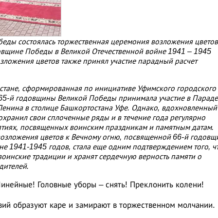
беды состоялась торжественная церемония возложения цветов
овщине Победы в Великой Отечественной войне 1941 – 1945
зложения цветов также принял участие парадный расчет
стане, сформированная по инициативе Уфимского городского
 65-й годовщины Великой Победы принимала участие в Параде
Ленина в столице Башкортостана Уфе. Однако, вдохновленный
охранил свои сплоченные ряды и в течение года регулярно
ятиях, посвященных воинским праздникам и памятным датам.
возложения цветов к Вечному огню, посвященной 66-й годовщ
е 1941-1945 годов, стала еще одним подтверждением того, ч
 воинские традиции и хранят сердечную верность памяти о
дителей.
Линейные! Головные уборы – снять! Преклонить колени!
вий образуют каре и замирают в торжественном молчании.